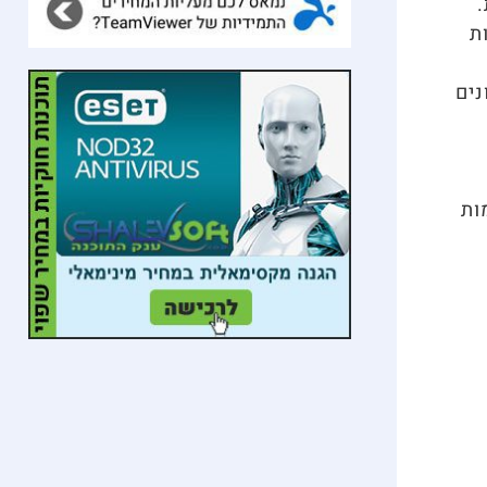
.
ת
תונים
ות